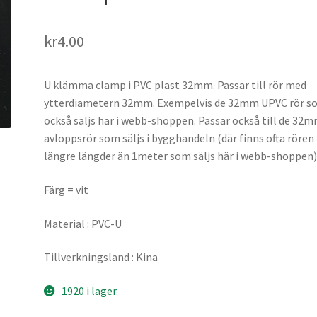
kr
4.00
U klämma clamp i PVC plast 32mm. Passar till rör med
ytterdiametern 32mm. Exempelvis de 32mm UPVC rör s
också säljs här i webb-shoppen. Passar också till de 32
avloppsrör som säljs i bygghandeln (där finns ofta rören 
längre längder än 1meter som säljs här i webb-shoppen)
Färg = vit
Material : PVC-U
Tillverkningsland : Kina
1920 i lager