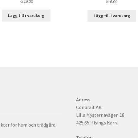
kr
29.00
kr
6.00
Lägg till i varukorg
Lägg till i varukorg
Adress
Conbrait AB
Lilla Mysternavägen 18
425 65 Hisings Kärra
dukter för hem och trädgård.
Telefon