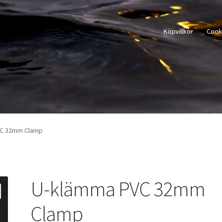
Köpvillkor
Cook
VC 32mm Clamp
U-klämma PVC 32mm
Clamp