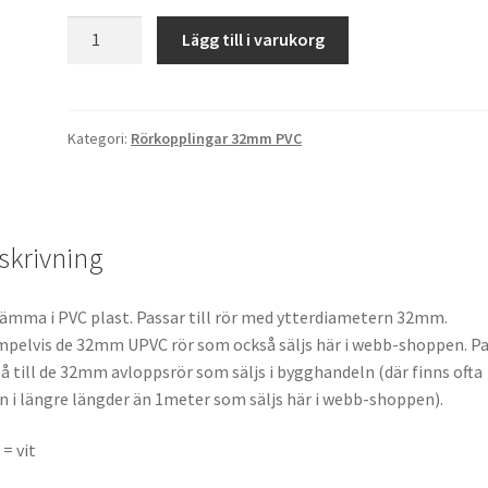
U-
Lägg till i varukorg
klämma
PVC
32mm
Clamp
Kategori:
Rörkopplingar 32mm PVC
mängd
skrivning
ämma i PVC plast. Passar till rör med ytterdiametern 32mm.
pelvis de 32mm UPVC rör som också säljs här i webb-shoppen. Pa
å till de 32mm avloppsrör som säljs i bygghandeln (där finns ofta
n i längre längder än 1meter som säljs här i webb-shoppen).
 = vit