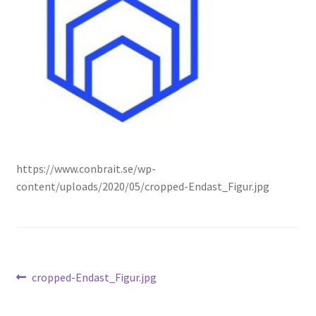
https://www.conbrait.se/wp-
content/uploads/2020/05/cropped-Endast_Figur.jpg
Inläggsnavigering
Föregående
cropped-Endast_Figur.jpg
inlägg: