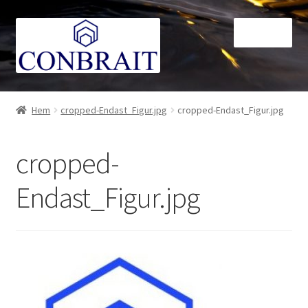
Hoppa
Hoppa
Meny
till
till
navigering
innehåll
Shop
Hem
cropped-Endast_Figur.jpg
cropped-Endast_Figur.jpg
Köpvillkor
cropped-
Kontakt
Endast_Figur.jpg
Om
Checkout
Varukorg