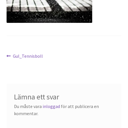
Inläggsnavigering
Föregående
Gul_Tennisboll
inlägg:
Lämna ett svar
Du måste vara
inloggad
för att publicera en
kommentar.